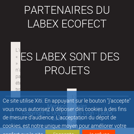
PARTENAIRES DU
LABEX ECOFECT
LES LABEX SONT DES
PROJETS
Ce site utilise Xiti. En appuyant sur le bouton "j'accepte"
Mentions légales
vous nous autorisez à déposer des cookies à des fins
Copyright © Université de Lyon - LabEx
de mesure d'audience. L'acceptation du dépot de
Ecofect 2018
cookies, est notre unique moyen pour améliorer votre