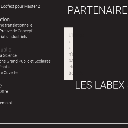
PARTENAIRE
 Ecofect pour Master 2
ation
e translationnelle
'Preuve de Concept'
iats industriels
ublic
la Science
ns Grand Public et Scolaires
ébats
té Ouverte
LES LABEX
e
Offre
'emploi