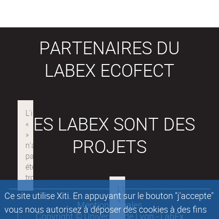
PARTENAIRES DU
LABEX ECOFECT
LES LABEX SONT DES
PROJETS
Ce site utilise Xiti. En appuyant sur le bouton "j'accepte"
Mentions légales
vous nous autorisez à déposer des cookies à des fins
Copyright © Université de Lyon - LabEx