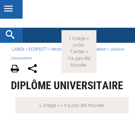
LABEX >
ECOFECT
>
Version française
> Formation >
Diplôme
Universitaire
DIPLÔME UNIVERSITAIRE