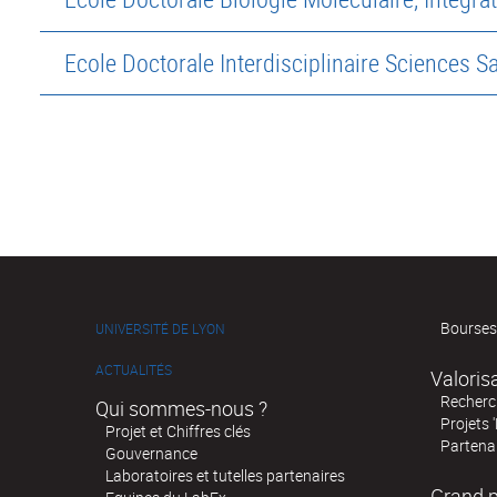
Ecole Doctorale Interdisciplinaire Sciences S
Bourses
UNIVERSITÉ DE LYON
ACTUALITÉS
Valoris
Recherch
Qui sommes-nous ?
Projets 
Projet et Chiffres clés
Partenar
Gouvernance
Laboratoires et tutelles partenaires
Grand p