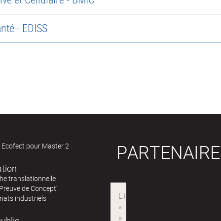
anté - EDISS
PARTENAIRE
 Ecofect pour Master 2
ation
e translationnelle
'Preuve de Concept'
iats industriels
ublic