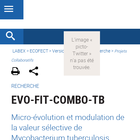
LABEX >
ECOFECT
>
Version française
> Recherche >
Projets
Collaboratifs
RECHERCHE
EVO-FIT-COMBO-TB
Micro-évolution et modulation de
la valeur sélective de
Mycobacterium tuberculosis