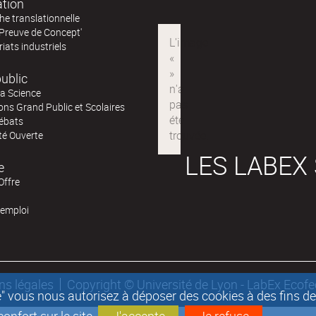
ation
e translationnelle
'Preuve de Concept'
iats industriels
ublic
la Science
ns Grand Public et Scolaires
ébats
té Ouverte
LES LABEX
e
Offre
'emploi
ns légales
Copyright © Université de Lyon - LabEx Ecof
epte" vous nous autorisez à déposer des cookies à des fins 
nfort sur le site.
J'accepte
Je refuse