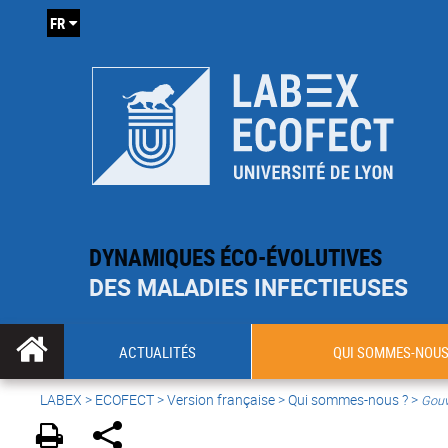
FR
DYNAMIQUES ÉCO-ÉVOLUTIVES
DES MALADIES INFECTIEUSES
ACTUALITÉS
QUI SOMMES-NOUS
LABEX >
ECOFECT
>
Version française
> Qui sommes-nous ? >
Gouv