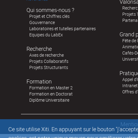
Valoris
Recherch
Qui sommes-nous ?
Projets 
Projet et Chiffres clés
Partenar
Gouvernance
Laboratoires et tutelles partenaires
Grand p
Equipes du LabEx
Fête de 
Animatio
Recherche
Cafés-D
Axes de recherche
Universi
Projets Collaboratifs
Projets Structurants
Pratiqu
Appel d'
Formation
Intranet
Formation en Master 2
Offres d
Formation en Doctorat
Diplôme Universitaire
Mentio
Ce site utilise Xiti. En appuyant sur le bouton "j'acc
cookies, est notre unique moyen pour améliorer votre co