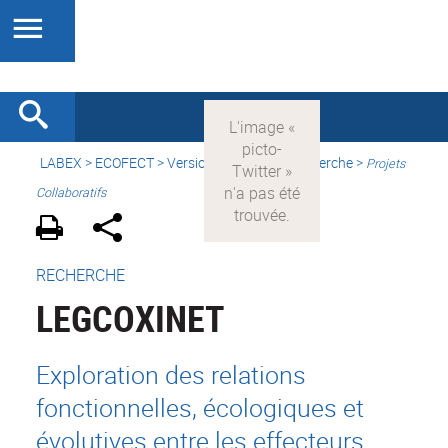
LABEX >
ECOFECT
>
Version française
> Recherche >
Projets
Collaboratifs
RECHERCHE
LEGCOXINET
Exploration des relations
fonctionnelles, écologiques et
évolutives entre les effecteurs