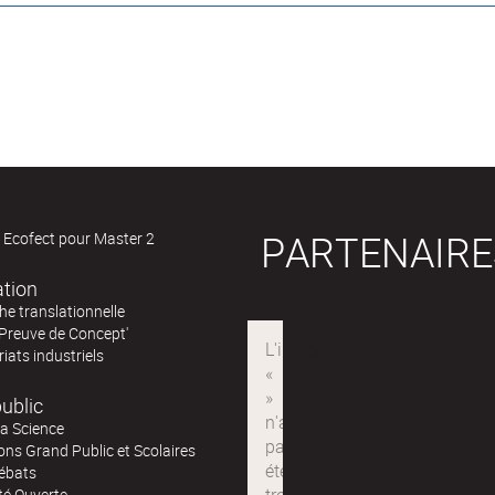
PARTENAIRE
 Ecofect pour Master 2
ation
e translationnelle
'Preuve de Concept'
iats industriels
ublic
la Science
ns Grand Public et Scolaires
ébats
té Ouverte