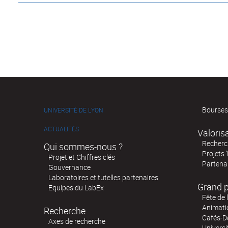
Bourses
UNIVERSITÉ DE LYON
ACTUALITÉS
Valoris
Recherch
Qui sommes-nous ?
Projets 
Projet et Chiffres clés
Partenar
Gouvernance
Laboratoires et tutelles partenaires
Grand p
Equipes du LabEx
Fête de 
Animatio
Recherche
Cafés-D
Axes de recherche
Universi