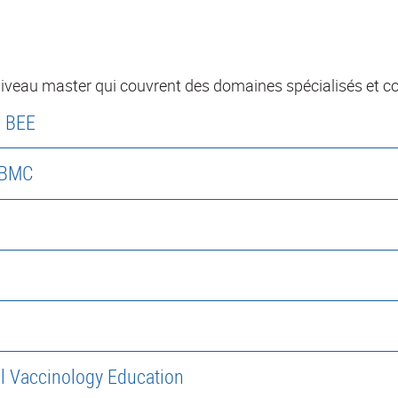
veau master qui couvrent des domaines spécialisés et c
- BEE
- BMC
al Vaccinology Education