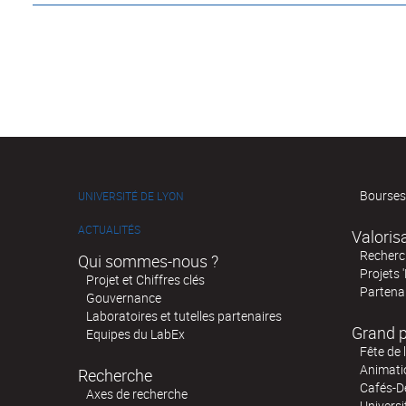
Bourses
UNIVERSITÉ DE LYON
ACTUALITÉS
Valoris
Recherch
Qui sommes-nous ?
Projets 
Projet et Chiffres clés
Partenar
Gouvernance
Laboratoires et tutelles partenaires
Grand p
Equipes du LabEx
Fête de 
Animatio
Recherche
Cafés-D
Axes de recherche
Universi