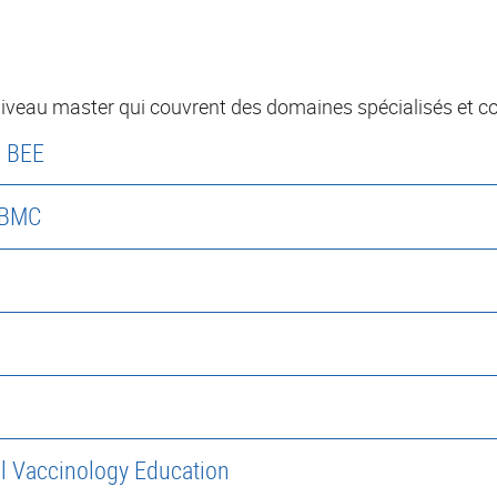
veau master qui couvrent des domaines spécialisés et c
- BEE
- BMC
al Vaccinology Education