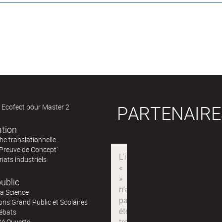
PARTENAIRE
 Ecofect pour Master 2
ation
e translationnelle
'Preuve de Concept'
iats industriels
ublic
la Science
ns Grand Public et Scolaires
ébats
té Ouverte