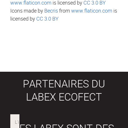
www.flaticon.com
is licensed by
CC 3.0 BY
Icons made by
Becris
from
www.flaticon.com
is
licensed by
CC 3.0 BY
PARTENAIRES DU
LABEX ECOFECT