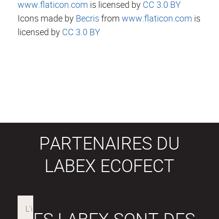
www.flaticon.com
is licensed by
CC 3.0 BY
Icons made by
Becris
from
www.flaticon.com
is
licensed by
CC 3.0 BY
PARTENAIRES DU
LABEX ECOFECT