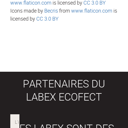
www.flaticon.com
is licensed by
CC 3.0 BY
Icons made by
Becris
from
www.flaticon.com
is
licensed by
CC 3.0 BY
PARTENAIRES DU
LABEX ECOFECT