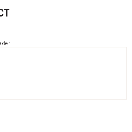
CT
 de :