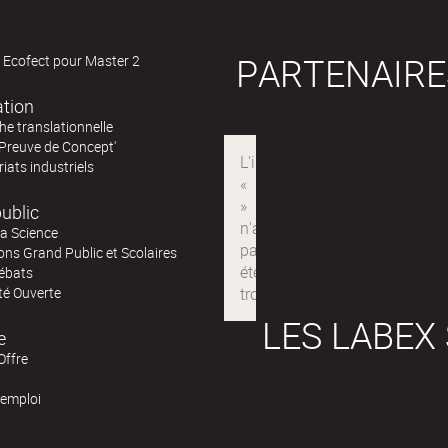
PARTENAIRE
 Ecofect pour Master 2
ation
e translationnelle
'Preuve de Concept'
iats industriels
ublic
la Science
ns Grand Public et Scolaires
ébats
té Ouverte
LES LABEX
e
Offre
'emploi