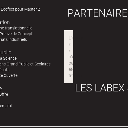
PARTENAIRE
 Ecofect pour Master 2
ation
e translationnelle
'Preuve de Concept'
iats industriels
ublic
la Science
ns Grand Public et Scolaires
ébats
té Ouverte
LES LABEX
e
Offre
'emploi