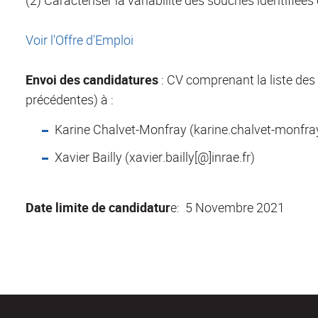
(2) Caractériser la variabilité des souches identifiée
Voir l'Offre d'Emploi
Envoi des candidatures
: CV comprenant la liste des 
précédentes) à :
Karine Chalvet-Monfray (karine.chalvet-monfra
Xavier Bailly (xavier.bailly[@]inrae.fr)
Date limite de candidatur
e: 5 Novembre 2021