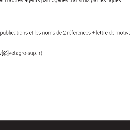
s et d'autres agents pathogènes transmis par les tiques.
publications et les noms de 2 références + lettre de moti
y[@]vetagro-sup.fr)