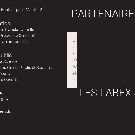
PARTENAIRE
 Ecofect pour Master 2
ation
e translationnelle
'Preuve de Concept'
iats industriels
ublic
la Science
ns Grand Public et Scolaires
ébats
té Ouverte
LES LABEX
e
Offre
'emploi