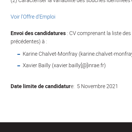
(2) Caractériser la variabilité des souches identifiée
Voir l'Offre d'Emploi
Envoi des candidatures
: CV comprenant la liste des 
précédentes) à :
Karine Chalvet-Monfray (karine.chalvet-monfra
Xavier Bailly (xavier.bailly[@]inrae.fr)
Date limite de candidatur
e: 5 Novembre 2021