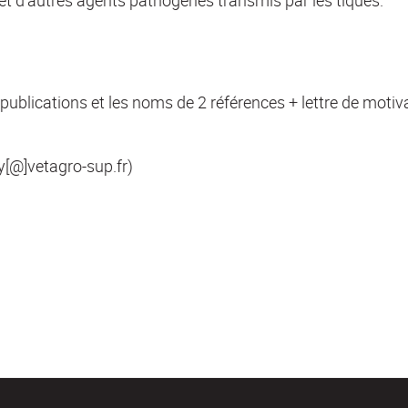
s et d'autres agents pathogènes transmis par les tiques.
publications et les noms de 2 références + lettre de moti
y[@]vetagro-sup.fr)