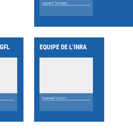
Laurent Terradot
IGFL
EQUIPE DE L'INRA
Gwenaël Vourc'h