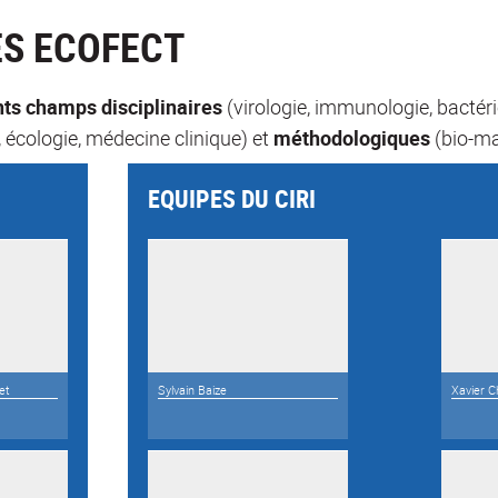
ES ECOFECT
nts champs disciplinaires
(virologie, immunologie, bactéri
 écologie, médecine clinique) et
méthodologiques
(bio-ma
EQUIPES DU CIRI
et
Sylvain Baize
Xavier C