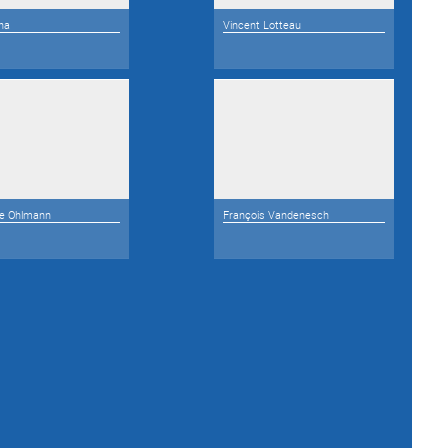
na
Vincent Lotteau
le Ohlmann
François Vandenesch