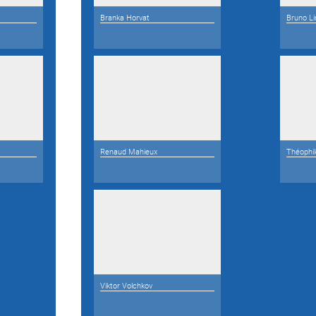
Branka Horvat
Bruno Li
Renaud Mahieux
Théophi
Viktor Volchkov