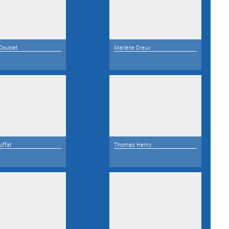
 Doublet
Marlène Dreux
uffat
Thomas Henry