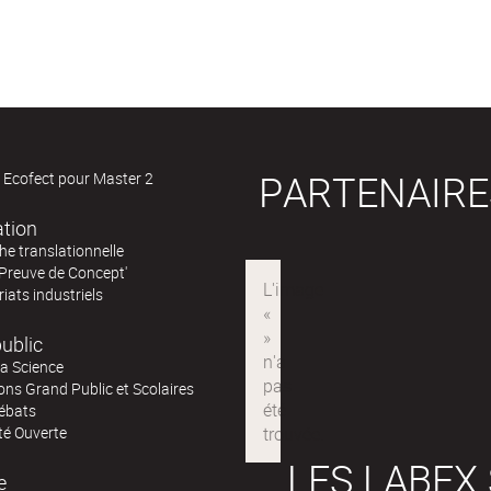
PARTENAIRE
 Ecofect pour Master 2
ation
e translationnelle
'Preuve de Concept'
iats industriels
ublic
la Science
ns Grand Public et Scolaires
ébats
té Ouverte
LES LABEX
e