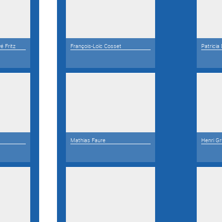
é Fritz
François-Loïc Cosset
Patricia
Mathias Faure
Henri Gr