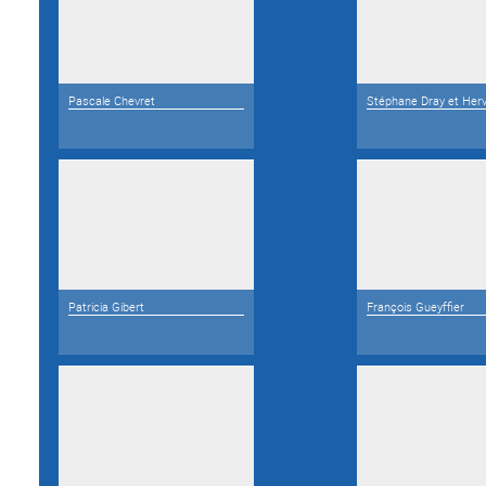
Pascale Chevret
Stéphane Dray et Herv
Patricia Gibert
François Gueyffier