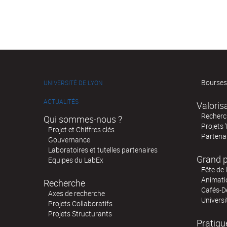
Bourses
UNIVERSITÉ DE LYON
ACTUALITÉS
Valoris
Recherch
Qui sommes-nous ?
Projets 
Projet et Chiffres clés
Partenar
Gouvernance
Laboratoires et tutelles partenaires
Grand p
Equipes du LabEx
Fête de 
Animatio
Recherche
Cafés-D
Axes de recherche
Universi
Projets Collaboratifs
Projets Structurants
Pratiqu