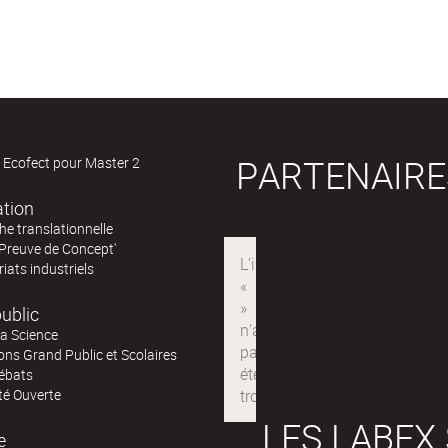
PARTENAIRE
 Ecofect pour Master 2
ation
e translationnelle
'Preuve de Concept'
iats industriels
ublic
la Science
ns Grand Public et Scolaires
ébats
té Ouverte
LES LABEX
e