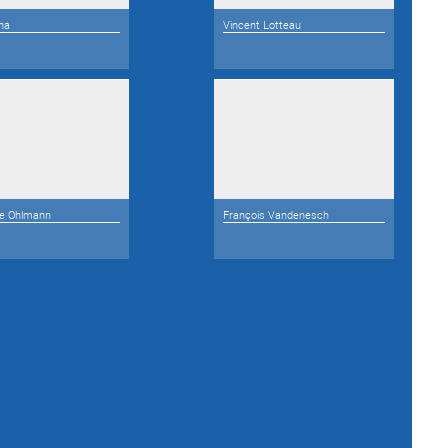
na
Vincent Lotteau
le Ohlmann
François Vandenesch