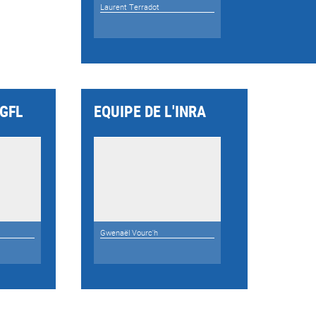
Laurent Terradot
IGFL
EQUIPE DE L'INRA
Gwenaël Vourc'h