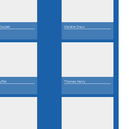
 Doublet
Marlène Dreux
uffat
Thomas Henry