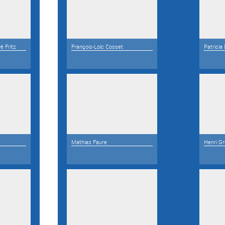
é Fritz
François-Loïc Cosset
Patricia
Mathias Faure
Henri Gr