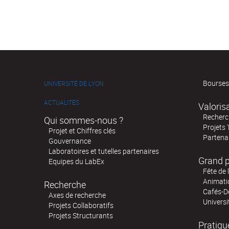
Bourses
UNIVERSITÉ DE LYON
ACTUALITÉS
Valoris
Recherch
Qui sommes-nous ?
Projets 
Projet et Chiffres clés
Partenar
Gouvernance
Laboratoires et tutelles partenaires
Grand p
Equipes du LabEx
Fête de 
Animatio
Recherche
Cafés-D
Axes de recherche
Universi
Projets Collaboratifs
Projets Structurants
Pratiqu