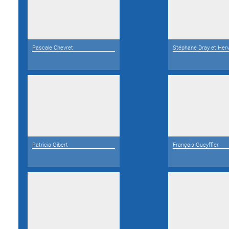
Pascale Chevret
Stéphane Dray et Herv
Patricia Gibert
François Gueyffier