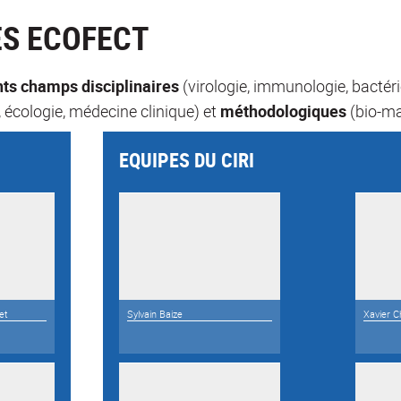
ES ECOFECT
nts champs disciplinaires
(virologie, immunologie, bactéri
 écologie, médecine clinique) et
méthodologiques
(bio-ma
EQUIPES DU CIRI
et
Sylvain Baize
Xavier C