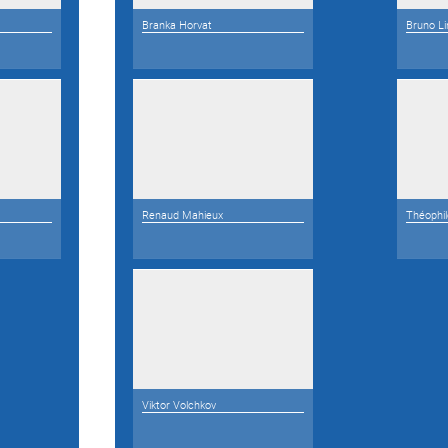
Branka Horvat
Bruno Li
Renaud Mahieux
Théophi
Viktor Volchkov