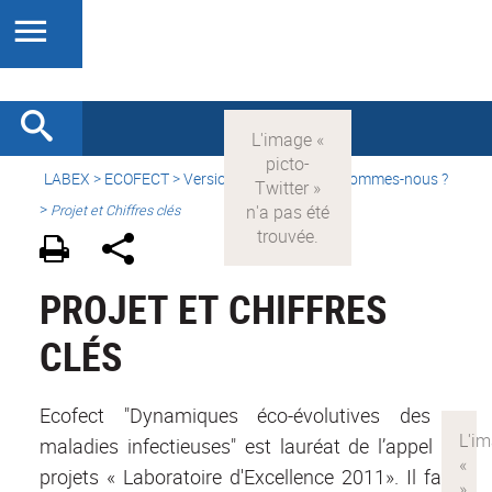
LABEX >
ECOFECT
>
Version française
> Qui sommes-nous ?
>
Projet et Chiffres clés
PROJET ET CHIFFRES
CLÉS
Ecofect "Dynamiques éco-évolutives des
maladies infectieuses" est lauréat de l’appel à
projets « Laboratoire d'Excellence 2011». Il fait