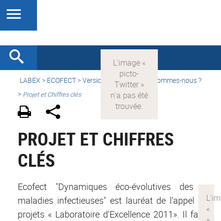
LABEX >
ECOFECT
>
Version française
> Qui sommes-nous ?
>
Projet et Chiffres clés
PROJET ET CHIFFRES
CLÉS
Ecofect "Dynamiques éco-évolutives des
maladies infectieuses" est lauréat de l’appel à
projets « Laboratoire d'Excellence 2011». Il fait