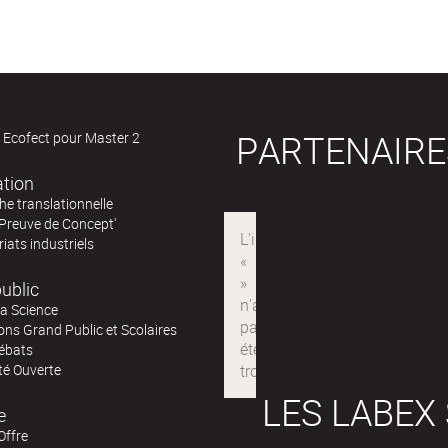
PARTENAIRE
 Ecofect pour Master 2
ation
e translationnelle
'Preuve de Concept'
iats industriels
ublic
la Science
ns Grand Public et Scolaires
ébats
té Ouverte
LES LABEX
e
Offre