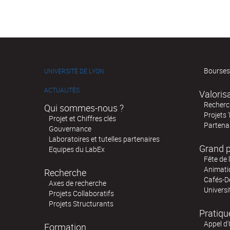
Bourses
UNIVERSITÉ DE LYON
ACTUALITÉS
Valoris
Recherch
Qui sommes-nous ?
Projets 
Projet et Chiffres clés
Partenar
Gouvernance
Laboratoires et tutelles partenaires
Grand p
Equipes du LabEx
Fête de 
Animatio
Recherche
Cafés-D
Axes de recherche
Universi
Projets Collaboratifs
Projets Structurants
Pratiqu
Appel d'
Formation