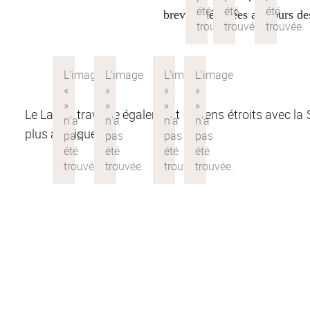
brevets déposées au cours des
Le LabEx travaille également en liens étroits avec l
plus appliquées.