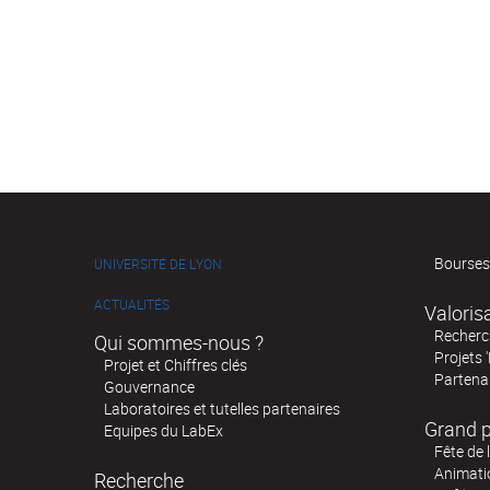
Bourses
UNIVERSITÉ DE LYON
ACTUALITÉS
Valoris
Recherch
Qui sommes-nous ?
Projets 
Projet et Chiffres clés
Partenar
Gouvernance
Laboratoires et tutelles partenaires
Grand p
Equipes du LabEx
Fête de 
Animatio
Recherche