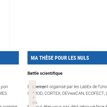
MA THÈSE POUR LES NULS
Battle scientifique
 Lyon
Evènement organisé par les LabEx de l'Uni
MES.
COMOD, CORTEX, DEVweCAN, ECOFECT, L
ltes comme
Ne vous êtes-vous pas déjà retrouvé face 