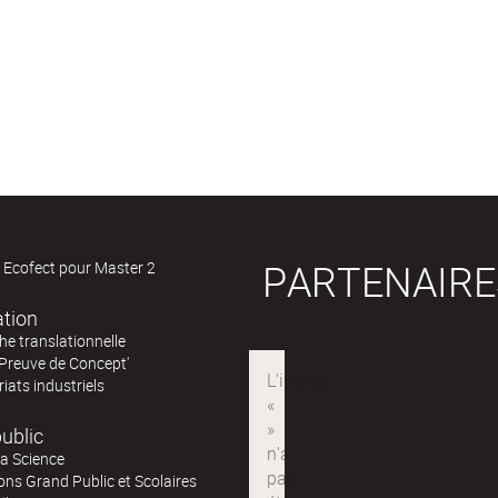
PARTENAIRE
 Ecofect pour Master 2
ation
e translationnelle
'Preuve de Concept'
iats industriels
ublic
la Science
ns Grand Public et Scolaires