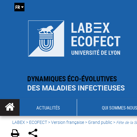
FR
DYNAMIQUES ÉCO-ÉVOLUTIVES
DES MALADIES INFECTIEUSES
ACTUALITÉS
QUI SOMMES-NOUS
LABEX >
ECOFECT
>
Version française
> Grand public >
Fête de la S