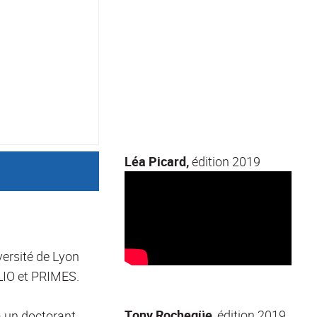
Léa Picard,
édition 2019
versité de Lyon
IO et PRIMES.
Tony Rochegüe
, édition 2019
à un doctorant