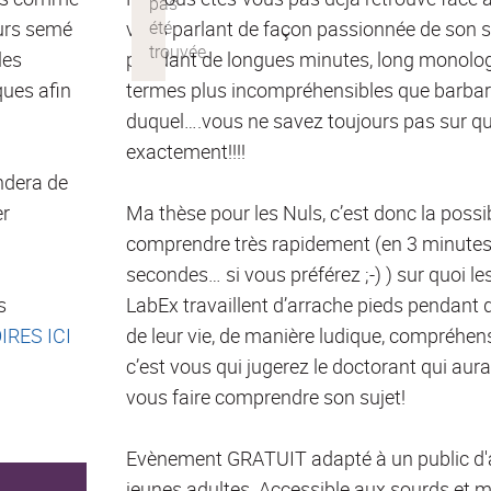
ours semé
vous parlant de façon passionnée de son s
les
pendant de longues minutes, long monolog
ques afin
termes plus incompréhensibles que barbares
duquel….vous ne savez toujours pas sur quoi
exactement!!!!
ndera de
er
Ma thèse pour les Nuls, c’est donc la possib
comprendre très rapidement (en 3 minutes
secondes… si vous préférez ;-) ) sur quoi l
s
LabEx travaillent d’arrache pieds pendant
RES ICI
de leur vie, de manière ludique, compréhensi
c’est vous qui jugerez le doctorant qui aura
vous faire comprendre son sujet!
Evènement GRATUIT adapté à un public d'a
jeunes adultes. Accessible aux sourds et 