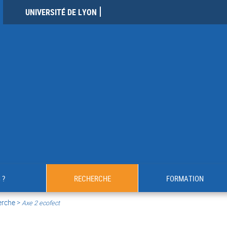
UNIVERSITÉ DE LYON
 ?
RECHERCHE
FORMATION
erche >
Axe 2 ecofect