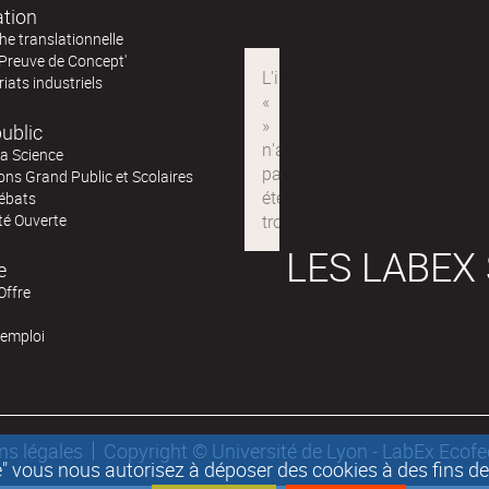
ation
e translationnelle
'Preuve de Concept'
iats industriels
ublic
la Science
ns Grand Public et Scolaires
ébats
té Ouverte
LES LABEX
e
Offre
'emploi
ns légales
Copyright © Université de Lyon - LabEx Ecof
epte" vous nous autorisez à déposer des cookies à des fins 