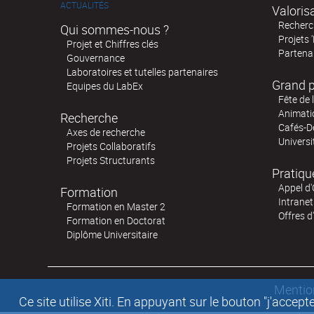
ACTUALITÉS
Valoris
Recherch
Qui sommes-nous ?
Projets 
Projet et Chiffres clés
Partenar
Gouvernance
Laboratoires et tutelles partenaires
Grand p
Equipes du LabEx
Fête de 
Animatio
Recherche
Cafés-D
Axes de recherche
Universi
Projets Collaboratifs
Projets Structurants
Pratiqu
Appel d'
Formation
Intranet
Formation en Master 2
Offres d
Formation en Doctorat
Diplôme Universitaire
Mentio
Ce site utilise Xiti. En appuyant sur le bouton "j'acc