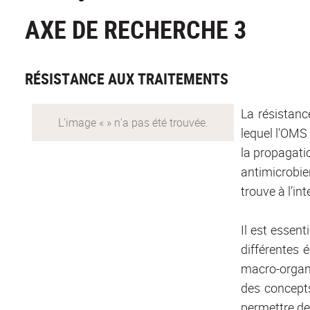
AXE DE RECHERCHE 3
RÉSISTANCE AUX TRAITEMENTS
La résistanc
lequel l'OMS
la propagati
antimicrobie
trouve à l’i
Il est esse
différentes 
macro-organ
des concept
permettre de