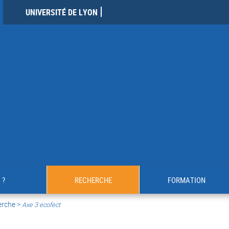
UNIVERSITÉ DE LYON
 ?
RECHERCHE
FORMATION
erche >
Axe 3 ecofect