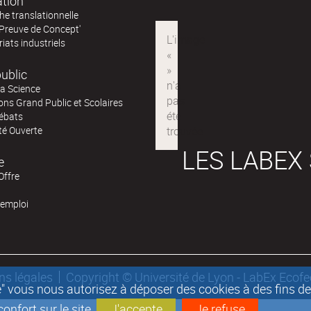
ation
e translationnelle
'Preuve de Concept'
iats industriels
ublic
la Science
ns Grand Public et Scolaires
ébats
té Ouverte
LES LABEX
e
Offre
'emploi
ns légales
Copyright © Université de Lyon - LabEx Ecof
epte" vous nous autorisez à déposer des cookies à des fins 
nfort sur le site.
J'accepte
Je refuse