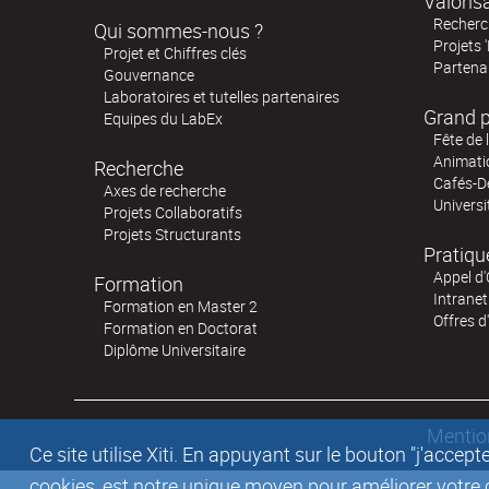
Valoris
Recherch
Qui sommes-nous ?
Projets 
Projet et Chiffres clés
Partenar
Gouvernance
Laboratoires et tutelles partenaires
Grand p
Equipes du LabEx
Fête de 
Animatio
Recherche
Cafés-D
Axes de recherche
Universi
Projets Collaboratifs
Projets Structurants
Pratiqu
Appel d'
Formation
Intranet
Formation en Master 2
Offres d
Formation en Doctorat
Diplôme Universitaire
Mentio
Ce site utilise Xiti. En appuyant sur le bouton "j'acc
cookies, est notre unique moyen pour améliorer votre co